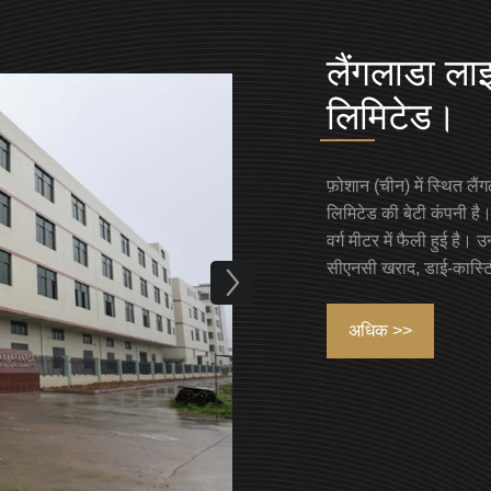
लैंगलाडा लाइ
लिमिटेड।
फ़ोशान (चीन) में स्थित लै
लिमिटेड की बेटी कंपनी है।
वर्ग मीटर में फैली हुई है। उ
सीएनसी खराद, डाई-कास्टिंग 
अधिक >>