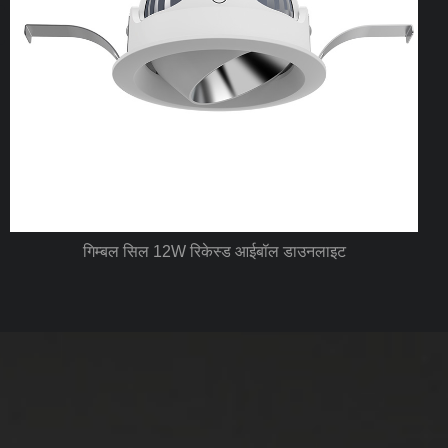
आईपी65 आईपी40 स्पॉटलाइट और डाउनलाइट