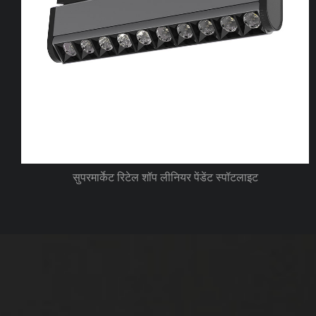
30W50W आयताकार एडजस्टेबल एलईडी डाउनलाइट बड़ी पावर
रिसेस्ड सीलिंग स्पॉट फ्लड लाइट