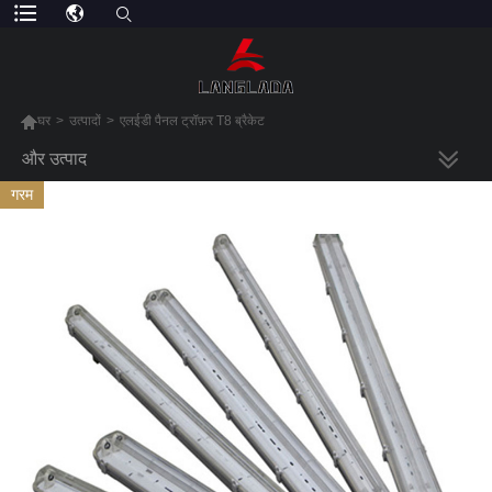

घर
>
उत्पादों
>
एलईडी पैनल ट्रॉफ़र T8 ब्रैकेट
और उत्पाद
गरम