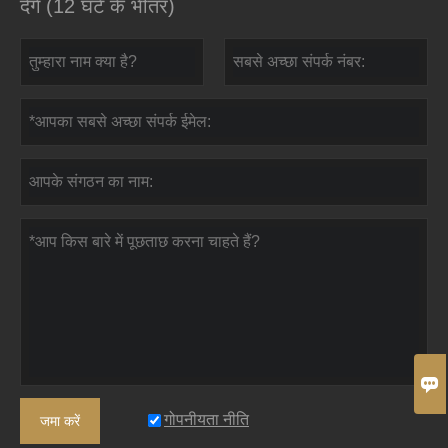
देंगे (12 घंटे के भीतर)

गोपनीयता नीति
जमा करें