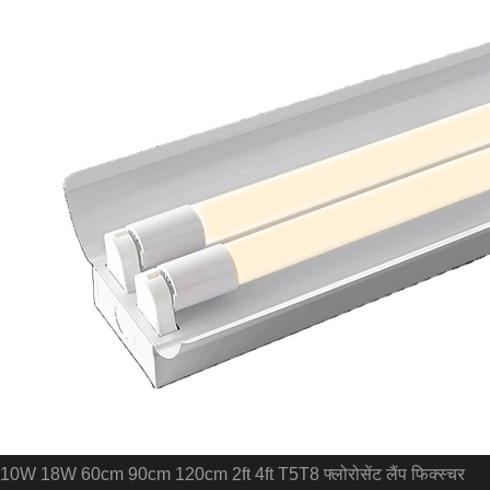
10W 18W 60cm 90cm 120cm 2ft 4ft T5T8 फ्लोरोसेंट लैंप फिक्स्चर