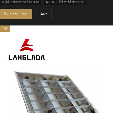
एलईडी सरफेस माउंटेड पैनल लाइट
600x600 मिमी एलईडी पैनल लाइट

Send Email
विवरण
गरम