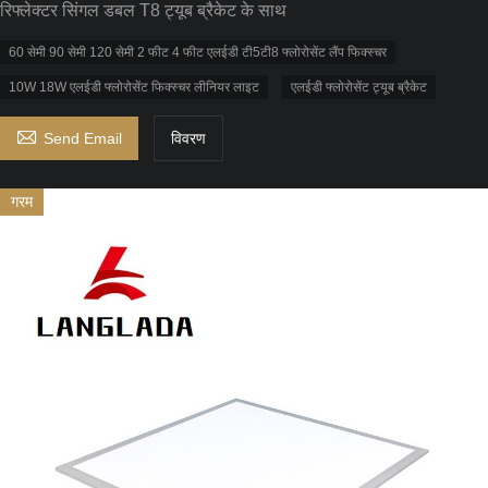
रिफ्लेक्टर सिंगल डबल T8 ट्यूब ब्रैकेट के साथ
60 सेमी 90 सेमी 120 सेमी 2 फीट 4 फीट एलईडी टी5टी8 फ्लोरोसेंट लैंप फिक्स्चर
10W 18W एलईडी फ्लोरोसेंट फिक्स्चर लीनियर लाइट
एलईडी फ्लोरोसेंट ट्यूब ब्रैकेट

Send Email
विवरण
गरम