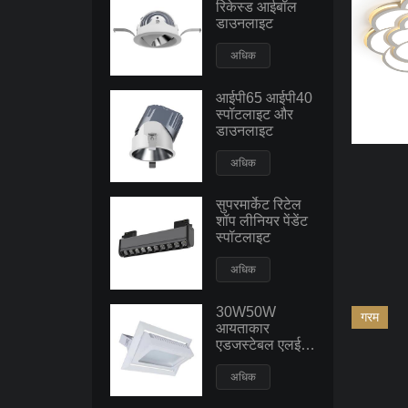
रिकेस्ड आईबॉल
डाउनलाइट
अधिक
आईपी65 आईपी40
स्पॉटलाइट और
डाउनलाइट
अधिक
सुपरमार्केट रिटेल
शॉप लीनियर पेंडेंट
स्पॉटलाइट
अधिक
30W50W
गरम
आयताकार
एडजस्टेबल एलईडी
डाउनलाइट बड़ी
पावर रिसेस्ड
अधिक
सीलिंग स्पॉट फ्लड