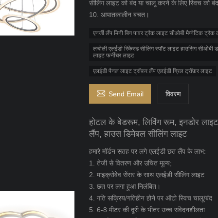
सीलिंग लाइट को बंद या चालू करने के लिए स्विच को बं
10. आपातकालीन बचत।
एनर्जी लैंप मिनी बिग पावर ट्रैक लाइट सीओबी मैग्नेटिक ट्रै
लचीली एलईडी रिकेस्ड सीलिंग स्पॉट लाइट हाउसिंग सीओबी
लाइट फर्नीचर लाइट
एलईडी पैनल लाइट ट्रॉफ़र लैंप एलईडी ग्रिल ट्रॉफ़र लाइट

Send Email
विवरण
होटल के बेडरूम, लिविंग रूम, इनडोर ला
लैंप, हाउस डिमेबल सीलिंग लाइट
हमारे मॉर्डन सतह पर लगे एलईडी छत लैंप के लाभ:
1. तेजी से वितरण और उचित मूल्य;
2. माइक्रोवेव सेंसर के साथ एलईडी सीलिंग लाइट
3. छत पर लगा हुआ निलंबित।
4. गति सक्रिय/गतिहीन होने पर ऑटो स्विच चालू/बंद
5. 6-8 मीटर की दूरी के भीतर उच्च संवेदनशीलता