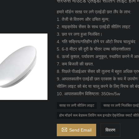
सरफेस माउंटेड एलईडी सीलिंग लाइट होम मॉड
हमारे मॉर्डन सतह पर लगे एलईडी छत लैंप के लाभ:
1. तेजी से वितरण और उचित मूल्य;
2. माइक्रोवेव सेंसर के साथ एलईडी सीलिंग लाइट
3. छत पर लगा हुआ निलंबित।
4. गति सक्रिय/गतिहीन होने पर ऑटो स्विच चालू/बंद
5. 6-8 मीटर की दूरी के भीतर उच्च संवेदनशीलता
6. ऊर्जा कुशल, पर्यावरण अनुकूल, स्थापित करने में 
7. कम बिजली की खपत.
8. पिछले पीआईआर सेंसर की तुलना में बहुत अधिक प्र
9. आपातकालीन एलईडी छत प्रकाश के रूप में उपयोग क
सीलिंग लाइट को बंद या चालू करने के लिए स्विच को बं
10. आपातकालीन विशिष्टता: 350lm/5w
सतह पर लगी सीलिंग लाइट
सतह पर लगी निलंबित एल
होम मॉडर्न रूम बेडरूम लिविंग रूम इनडोर ऐक्रेलिक स्मार्ट सीलि

Send Email
विवरण