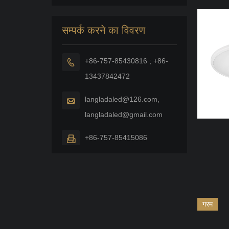
लाइट
सम्पर्क करने का विवरण
+86-757-85430816 ; +86-

13437842472
langladaled@126.com,

langladaled@gmail.com
+86-757-85415086

गरम