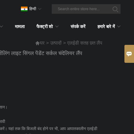
हिन्दी
मामला
फैक्ट्री शो
संपर्क करें
हमारे बारे में

घर
>
उत्पादों
>
एलईडी सतह छत लैंप
ीलिंग लाइट सिंगल पेंडेंट सर्कल चंदेलियर लैंप

आसान।
भावी
रें। यहां तक ​​कि बिजली बंद होने पर भी, आप आपातकालीन एलईडी