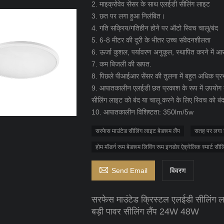
2. माइक्रोवेव सेंसर के साथ एलईडी सीलिंग लाइट
3. छत पर लगा हुआ निलंबित।
4. गति सक्रिय/गतिहीन होने पर ऑटो स्विच चालू/बंद
5. 6-8 मीटर की दूरी के भीतर उच्च संवेदनशीलता
6. ऊर्जा कुशल, पर्यावरण अनुकूल, स्थापित करने में 
7. कम बिजली की खपत.
8. पिछले पीआईआर सेंसर की तुलना में बहुत अधिक प्र
9. आपातकालीन एलईडी छत प्रकाश के रूप में उपयोग क
सीलिंग लाइट को बंद या चालू करने के लिए स्विच को बं
10. आपातकालीन विशिष्टता: 350lm/5w
सरफेस माउंटेड सीलिंग लाइट बेडरूम लैंप
सतह पर लगा 
होम मॉडर्न रूम बेडरूम लिविंग रूम इनडोर ऐक्रेलिक स्मार्ट सीलि

Send Email
विवरण
सरफेस माउंटेड क्रिस्टल एलईडी सीलिंग लाइ
बड़ी पावर सीलिंग लैंप 24W 48W