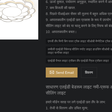
6. ऊर्जा कुशल, पर्यावरण अनुकूल, स्थापित करने में 
7. कम बिजली की खपत.
8. पिछले पीआईआर सेंसर की तुलना में बहुत अधिक प्र
9. आपातकालीन एलईडी छत प्रकाश के रूप में उपयोग क
सीलिंग लाइट को बंद या चालू करने के लिए स्विच को बं
10. आपातकालीन बचत।
एनर्जी लैंप मिनी बिग पावर ट्रैक लाइट सीओबी मैग्नेटिक ट्रै
लचीली एलईडी रिकेस्ड सीलिंग स्पॉट लाइट हाउसिंग सीओबी
लाइट फर्नीचर लाइट
एलईडी पैनल लाइट ट्रॉफ़र लैंप एलईडी ग्रिल ट्रॉफ़र लाइट

Send Email
विवरण
साधारण एलईडी बेडरूम लाइट नमी-प्रूफ औ
सीलिंग लाइट
हमारे मॉर्डन सतह पर लगे एलईडी छत लैंप के लाभ:
1. तेजी से वितरण और उचित मूल्य;