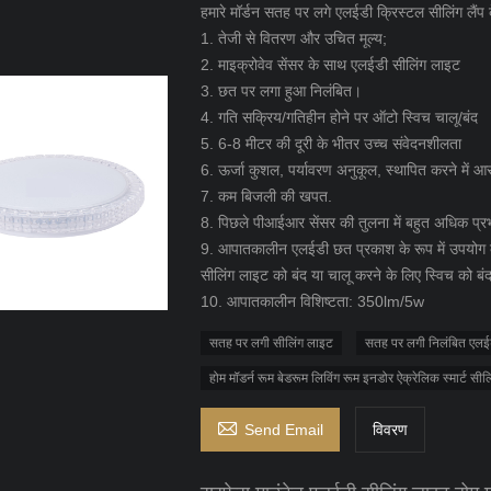
हमारे मॉर्डन सतह पर लगे एलईडी क्रिस्टल सीलिंग लैंप 
1. तेजी से वितरण और उचित मूल्य;
2. माइक्रोवेव सेंसर के साथ एलईडी सीलिंग लाइट
3. छत पर लगा हुआ निलंबित।
4. गति सक्रिय/गतिहीन होने पर ऑटो स्विच चालू/बंद
5. 6-8 मीटर की दूरी के भीतर उच्च संवेदनशीलता
6. ऊर्जा कुशल, पर्यावरण अनुकूल, स्थापित करने में 
7. कम बिजली की खपत.
8. पिछले पीआईआर सेंसर की तुलना में बहुत अधिक प्र
9. आपातकालीन एलईडी छत प्रकाश के रूप में उपयोग क
सीलिंग लाइट को बंद या चालू करने के लिए स्विच को बं
10. आपातकालीन विशिष्टता: 350lm/5w
सतह पर लगी सीलिंग लाइट
सतह पर लगी निलंबित एल
होम मॉडर्न रूम बेडरूम लिविंग रूम इनडोर ऐक्रेलिक स्मार्ट सीलि

Send Email
विवरण