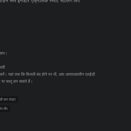
र्न रूम इनडोर ऐक्रेलिक स्मार्ट सीलिंग लैंप
आसान।
भावी
रें। यहां तक ​​कि बिजली बंद होने पर भी, आप आपातकालीन एलईडी
द या चालू कर सकते हैं।
ईडी छत लाइट
ंग लैंप