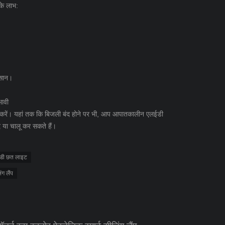
के लाभ:
आसान।
भावी
रें। यहां तक ​​कि बिजली बंद होने पर भी, आप आपातकालीन एलईडी
द या चालू कर सकते हैं।
ईडी छत लाइट
ंग लैंप