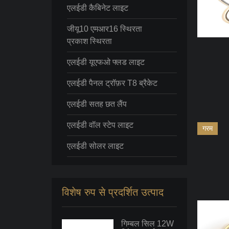
एलईडी कैबिनेट लाइट
जीयू10 एमआर16 स्थिरता
प्रकाश स्थिरता
एलईडी यूएफओ फ्लड लाइट
एलईडी पैनल ट्रॉफ़र T8 ब्रैकेट
एलईडी सतह छत लैंप
एलईडी वॉल स्टेप लाइट
गरम
एलईडी सोलर लाइट
विशेष रुप से प्रदर्शित उत्पाद
गिम्बल सिल 12W