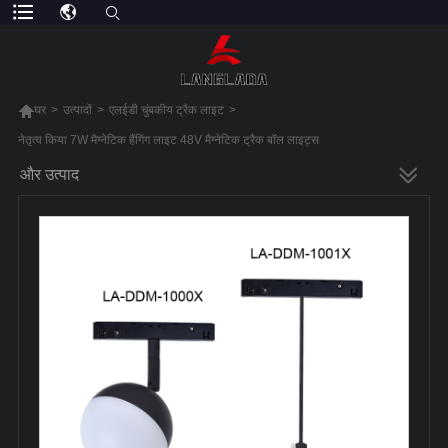

घर
>
उत्पादों
>
एलईडी चुंबकीय ट्रैक लाइट
>
नेतृत्व किया 7W मैग्नेटिक हैंगिंग लाइट 48V मैग्नेटिक ट्रैक बॉल लाइट्स
और उत्पाद